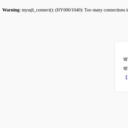
Warning
: mysqli_connect(): (HY000/1040): Too many connections 
错
错误
【