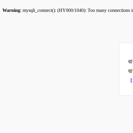
Warning
: mysqli_connect(): (HY000/1040): Too many connections 
错
错误
【