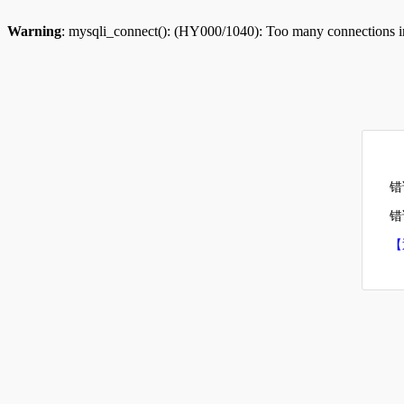
Warning
: mysqli_connect(): (HY000/1040): Too many connections 
错
错误
【