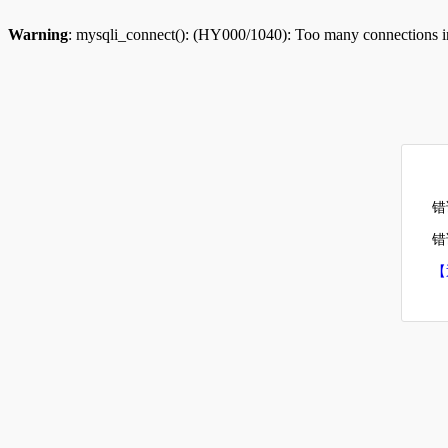
Warning
: mysqli_connect(): (HY000/1040): Too many connections 
错
错误
【