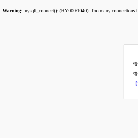
Warning
: mysqli_connect(): (HY000/1040): Too many connections 
错
错误
【