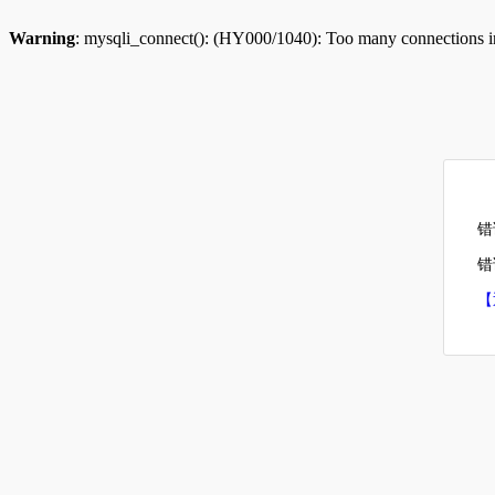
Warning
: mysqli_connect(): (HY000/1040): Too many connections 
错
错误
【